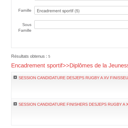
Famille
Sous
Famille
Résultats obtenus :
5
Encadrement sportif>>Diplômes de la Jeuness
SESSION CANDIDATURE DESJEPS RUGBY A XV FINISSEU
TAUX DE REUSSITE DES SESSIONS PRECEDENTES :
SESSION CANDIDATURE FINISHERS DESJEPS RUGBY A 
SESSION
NOMBRE STAGIAIRES
% D'OBTENTION 
TAUX DE REUSSITE DES SESSIONS PRECEDENTES :
2021-2022
24
90 %